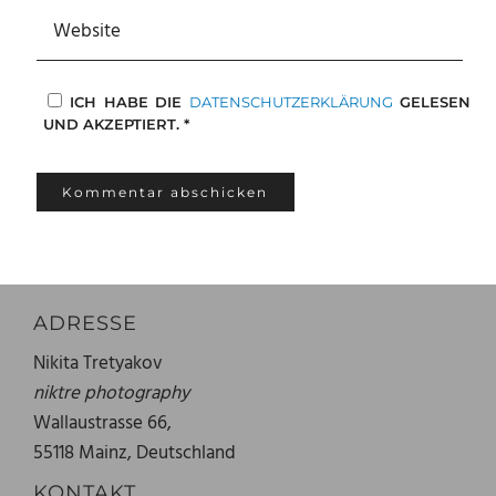
ICH HABE DIE
DATENSCHUTZERKLÄRUNG
GELESEN
UND AKZEPTIERT.
*
ADRESSE
Nikita Tretyakov
niktre photography
Wallaustrasse 66,
55118 Mainz, Deutschland
KONTAKT