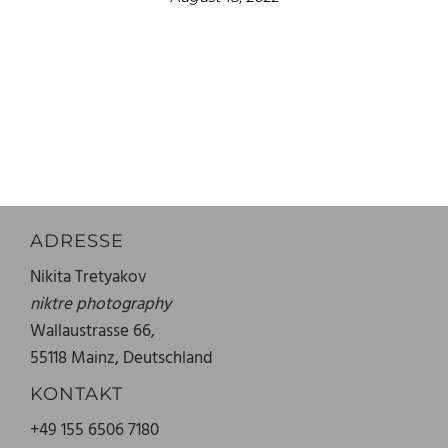
ADRESSE
Nikita Tretyakov
niktre photography
Wallaustrasse 66,
55118 Mainz, Deutschland
KONTAKT
+49 155 6506 7180